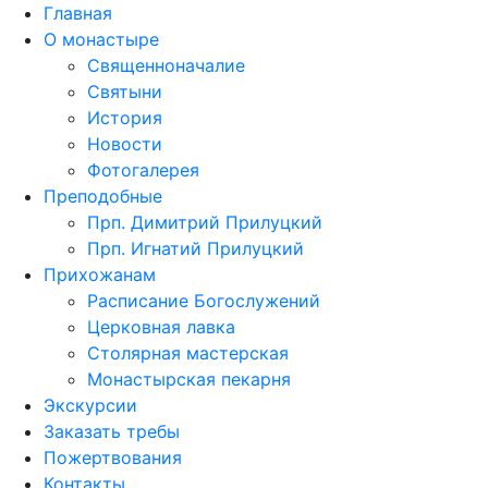
Главная
О монастыре
Священноначалие
Святыни
История
Новости
Фотогалерея
Преподобные
Прп. Димитрий Прилуцкий
Прп. Игнатий Прилуцкий
Прихожанам
Расписание Богослужений
Церковная лавка
Столярная мастерская
Монастырская пекарня
Экскурсии
Заказать требы
Пожертвования
Контакты