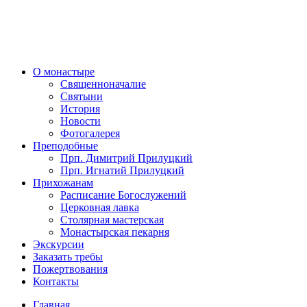
О монастыре
Священноначалие
Святыни
История
Новости
Фотогалерея
Преподобные
Прп. Димитрий Прилуцкий
Прп. Игнатий Прилуцкий
Прихожанам
Расписание Богослужений
Церковная лавка
Столярная мастерская
Монастырская пекарня
Экскурсии
Заказать требы
Пожертвования
Контакты
Главная