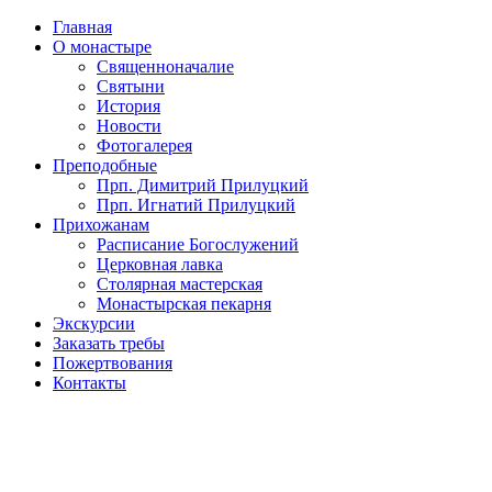
Главная
О монастыре
Священноначалие
Святыни
История
Новости
Фотогалерея
Преподобные
Прп. Димитрий Прилуцкий
Прп. Игнатий Прилуцкий
Прихожанам
Расписание Богослужений
Церковная лавка
Столярная мастерская
Монастырская пекарня
Экскурсии
Заказать требы
Пожертвования
Контакты