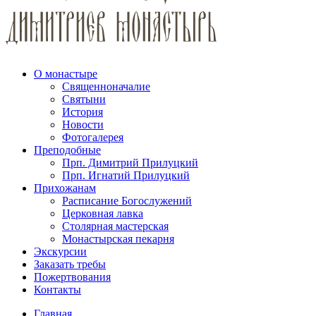
О монастыре
Священноначалие
Святыни
История
Новости
Фотогалерея
Преподобные
Прп. Димитрий Прилуцкий
Прп. Игнатий Прилуцкий
Прихожанам
Расписание Богослужений
Церковная лавка
Столярная мастерская
Монастырская пекарня
Экскурсии
Заказать требы
Пожертвования
Контакты
Главная