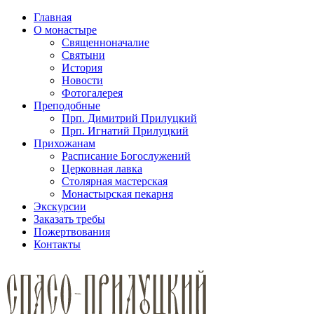
Главная
О монастыре
Священноначалие
Святыни
История
Новости
Фотогалерея
Преподобные
Прп. Димитрий Прилуцкий
Прп. Игнатий Прилуцкий
Прихожанам
Расписание Богослужений
Церковная лавка
Столярная мастерская
Монастырская пекарня
Экскурсии
Заказать требы
Пожертвования
Контакты