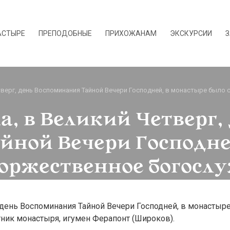
АСТЫРЕ
ПРЕПОДОБНЫЕ
ПРИХОЖАНАМ
ЭКСКУРСИИ
З
Четверг, день Воспоминания Тайной Вечери Господней, в монастыре был
да, в Великий Четверг,
йной Вечери Господне
торжественное богосл
г, день Воспоминания Тайной Вечери Господней, в монаст
ник монастыря, игумен Ферапонт (Широков).