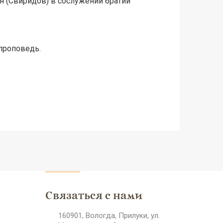
н (Свиридов) в сослужении братии
проповедь.
Связаться с нами
160901, Вологда, Прилуки, ул.