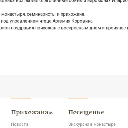
здника возглавил благочинный обители иеромонах Иларио
 монастыря, семинаристы и прихожане.
под управлением чтеца Артемия Коровина.
рион поздравил прихожан с воскресным днем и произнес 
Прихожанам
Посещение
Новости
Экскурсии в монастыре