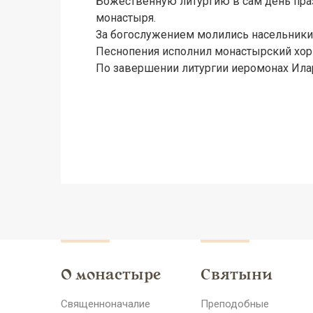
Божественную литургию в сам день пра
монастыря.
За богослужением молились насельники
Песнопения исполнил монастырский хор 
По завершении литургии иеромонах Ила
О монастыре
Святыни
Священноначалие
Преподобные