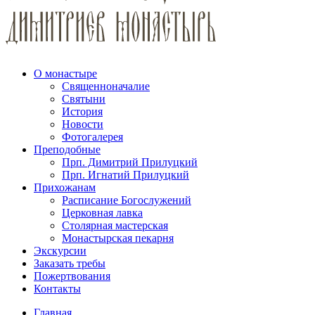
О монастыре
Священноначалие
Святыни
История
Новости
Фотогалерея
Преподобные
Прп. Димитрий Прилуцкий
Прп. Игнатий Прилуцкий
Прихожанам
Расписание Богослужений
Церковная лавка
Столярная мастерская
Монастырская пекарня
Экскурсии
Заказать требы
Пожертвования
Контакты
Главная