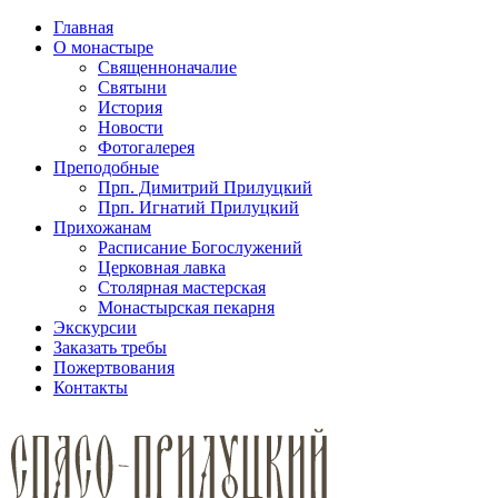
Главная
О монастыре
Священноначалие
Святыни
История
Новости
Фотогалерея
Преподобные
Прп. Димитрий Прилуцкий
Прп. Игнатий Прилуцкий
Прихожанам
Расписание Богослужений
Церковная лавка
Столярная мастерская
Монастырская пекарня
Экскурсии
Заказать требы
Пожертвования
Контакты