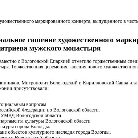
художественного маркированного конверта, выпущенного в чест
иальное гашение художественного марки
митриева мужского монастыря
 совместно с Вологодской Епархией отметило торжественным сп
ря. Торжественная церемония гашения нового художественного 
вшинников, Митрополит Вологодский и Кирилловский Савва и з
монии присутствовали:
 социальным вопросам
ссийской Федерации по Вологодской области.
 УМВД Вологодской области.
партамента культуры Вологодской области
ьтуры города Вологды.
не объектов культурного наследия города Вологды.
ека в Вологодской области.