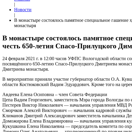
|
Новости
|
В монастыре состоялось памятное специальное гашение 
монастыря
В монастыре состоялось памятное спец
честь 650-летия Спасо-Прилуцкого Ди
24 февраля 2021 г. в 12:00 часов УФПС Вологодской области
посвящённого 650-летию Спасо-Прилуцкого Дмитриева монасты
Дмитриева монастыря.
В мероприятии приняли участие губернатор области О.А. Ку
области Костюковский Вадим Эдуардович. Кроме того на цере
Авдеева Елена Осиповна – член Совета Федерации
Цепа Вадим Георгиевич, заместитель Мэра города Вологды по
Пестерев Виктор Николаевич — начальник управления МВД Ро
Сморчков Алексей Викторович — начальник кадровой службы
Климанов Дмитрий Александрович заместитель начальника Де
Доможирова Елена Владимировна — начальник управления кул
Кукушкина Елена Николаевна — председатель комитета по охра
Димони Олег Анатольевич — уполномоченный по правам челов