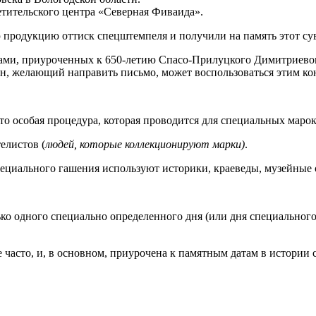
тительского центра «Северная Фиваида».
 продукцию оттиск спецштемпеля и получили на память этот су
рками, приуроченных к 650-летию Спасо-Прилуцкого Димитриево
ин, желающий направить письмо, может воспользоваться этим ко
то особая процедура, которая проводится для специальных маро
елистов (
людей, которые коллекционируют марки)
.
пециального гашения используют историки, краеведы, музейные 
 одного специально определенного дня (или дня специального г
 часто, и, в основном, приурочена к памятным датам в истории